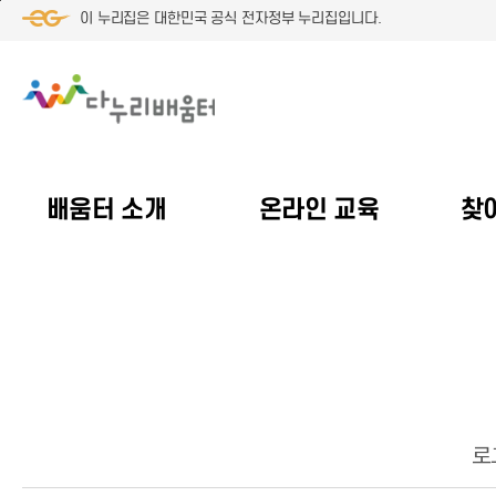
본
메
푸
이 누리집은 대한민국 공식 전자정부 누리집입니다.
문
인
터
으
메
로
로
뉴
바
바
로
로
로
바
가
가
로
기
기
가
기
배움터 소개
온라인 교육
찾
로