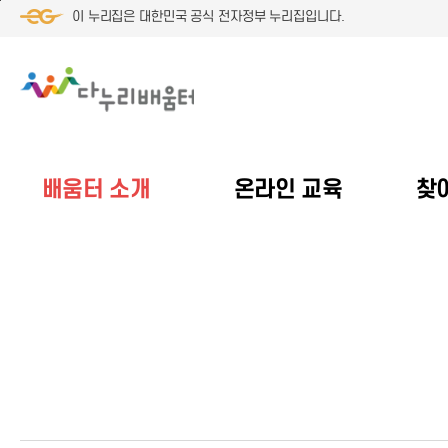
본
메
푸
이 누리집은 대한민국 공식 전자정부 누리집입니다.
문
인
터
으
메
로
로
뉴
바
바
로
로
로
바
가
가
로
기
기
가
기
배움터 소개
온라인 교육
찾