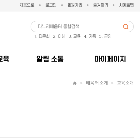
처음으로
로그인
회원가입
즐겨찾기
사이트맵
1. 다문화
2. 이해
3. 교육
4. 가족
5. 군인
교육
알림 소통
마이페이지
배움터 소개
교육소개