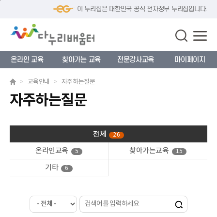
본
메
푸
이 누리집은 대한민국 공식 전자정부 누리집입니다.
문
인
터
으
메
로
로
뉴
바
바
로
로
로
바
가
온라인 교육
찾아가는 교육
전문강사교육
마이페이지
가
로
기
기
가
교육안내
자주하는질문
기
자주하는질문
자주하는 질문
선택됨
전체
26
온라인교육
찾아가는교육
5
15
기타
6
전체